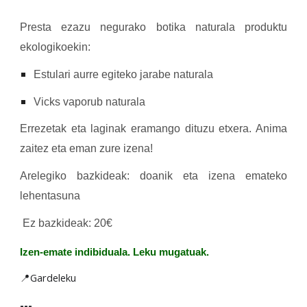
Presta ezazu negurako botika naturala produktu
ekologikoekin:
Estulari aurre egiteko jarabe naturala
Vicks vaporub naturala
Errezetak eta laginak eramango dituzu etxera. Anima
zaitez eta eman zure izena!
Arelegiko bazkideak: doanik eta izena emateko
lehentasuna
Ez bazkideak: 20€
Izen-emate indibiduala. Leku mugatuak.
📍Gardeleku
---