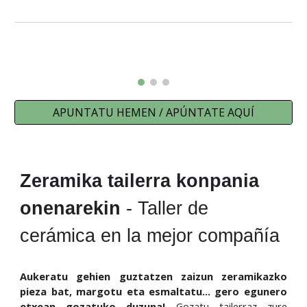
APUNTATU HEMEN / APÚNTATE AQUÍ
Zeramika tailerra
konpania
onenarekin
- Taller de
cerámica en la mejor compañía
Aukeratu gehien guztatzen zaizun zeramikazko
pieza bat, margotu eta esmaltatu... gero egunero
etxean gozatuko duzuna!
Gozatu tailerraz zure