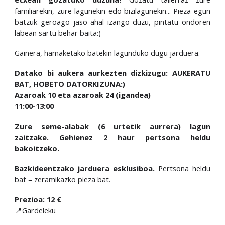
familiarekin, zure lagunekin edo bizilagunekin... Pieza egun
batzuk geroago jaso ahal izango duzu, pintatu ondoren
labean sartu behar baita:)
Gainera, hamaketako batekin lagunduko dugu jarduera.
Datako bi aukera aurkezten dizkizugu: AUKERATU
BAT, HOBETO DATORKIZUNA:)
Azaroak 10 eta azaroak 24 (igandea)
11:00-13:00
Zure seme-alabak (6 urtetik aurrera) lagun
zaitzake. Gehienez 2 haur pertsona heldu
bakoitzeko.
Bazkideentzako jarduera esklusiboa.
Pertsona heldu
bat = zeramikazko pieza bat.
Prezioa: 12 €
📍Gardeleku