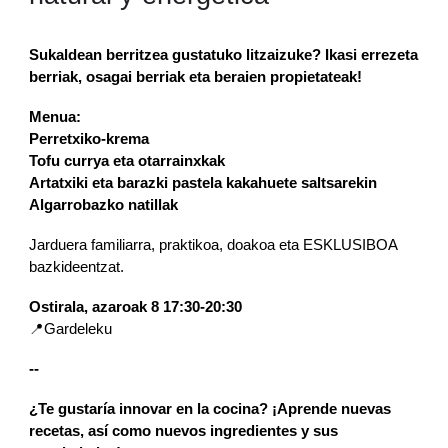
Sukaldean berritzea gustatuko litzaizuke? Ikasi errezeta
berriak, osagai berriak eta beraien propietateak!
Menua:
Perretxiko-krema
Tofu currya eta otarrainxkak
Artatxiki eta barazki pastela kakahuete saltsarekin
Algarrobazko natillak
Jarduera familiarra, praktikoa, doakoa eta ESKLUSIBOA
bazkideentzat.
Ostirala, azaroak 8 17:30-20:30
📍Gardeleku
--
¿Te gustaría innovar en la cocina? ¡Aprende nuevas
recetas, así como nuevos ingredientes y sus