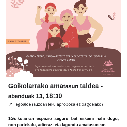
Goikolarrako ama
taldea -
tasun
, 18:
0
abenduak 13
3
📍Hegoalde (auzoan leku aproposa ez dagoelako)
1Goikolarran espazio seguru bat eskaini nahi dugu,
non partekatu, adierazi eta lagundu amatasunean