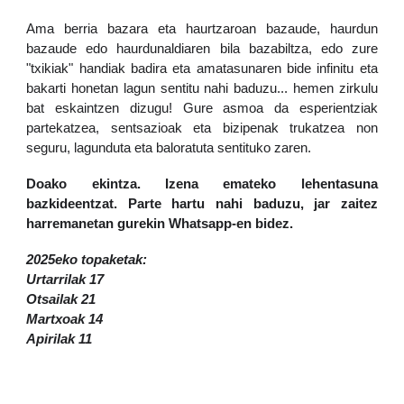
Ama berria bazara eta haurtzaroan bazaude, haurdun
bazaude edo haurdunaldiaren bila bazabiltza, edo zure
"txikiak" handiak badira eta amatasunaren bide infinitu eta
bakarti honetan lagun sentitu nahi baduzu... hemen zirkulu
bat eskaintzen dizugu! Gure asmoa da esperientziak
partekatzea, sentsazioak eta bizipenak trukatzea non
seguru, lagunduta eta baloratuta sentituko zaren.
Doako ekintza. Izena emateko lehentasuna
bazkideentzat. Parte hartu nahi baduzu, jar zaitez
harremanetan gurekin Whatsapp-en bidez.
2025eko topaketak:
Urtarrilak 17
Otsailak 21
Martxoak 14
Apirilak 11