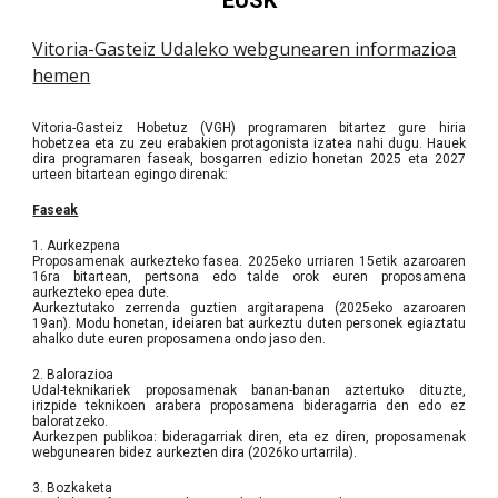
EUSK
Vitoria-Gasteiz Udaleko webgunearen informazioa
hemen
Vitoria-Gasteiz Hobetuz (VGH) programaren bitartez gure hiria
hobetzea eta zu zeu erabakien protagonista izatea nahi dugu. Hauek
dira programaren faseak, bosgarren edizio honetan 2025 eta 2027
urteen bitartean egingo direnak:
Faseak
1. Aurkezpena
Proposamenak aurkezteko fasea. 2025eko urriaren 15etik azaroaren
16ra bitartean, pertsona edo talde orok euren proposamena
aurkezteko epea dute.
Aurkeztutako zerrenda guztien argitarapena (2025eko azaroaren
19an). Modu honetan, ideiaren bat aurkeztu duten personek egiaztatu
ahalko dute euren proposamena ondo jaso den.
2. Balorazioa
Udal-teknikariek proposamenak banan-banan aztertuko dituzte,
irizpide teknikoen arabera proposamena bideragarria den edo ez
baloratzeko.
Aurkezpen publikoa: bideragarriak diren, eta ez diren, proposamenak
webgunearen bidez aurkezten dira (2026ko urtarrila).
3. Bozkaketa