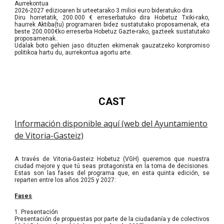
Aurrekontua
2026-2027 edizioaren bi urteetarako 3 milioi euro bideratuko dira.
Diru horretatik, 200.000 € erreserbatuko dira Hobetuz Txiki-rako,
haurrek Aktiba(tu) programaren bidez sustatutako proposamenak, eta
beste 200.000€ko erreserba Hobetuz Gazte-rako, gazteek sustatutako
proposamenak..
Udalak boto gehien jaso dituzten ekimenak gauzatzeko konpromiso
politikoa hartu du, aurrekontua agortu arte.
CAST
Información disponible aquí (web del Ayuntamiento
de Vitoria-Gasteiz)
A través de Vitoria-Gasteiz Hobetuz (VGH) queremos que nuestra
ciudad mejore y que tú seas protagonista en la toma de decisiones.
Estas son las fases del programa que, en esta quinta edición, se
reparten entre los años 2025 y 2027:
Fases
1. Presentación
Presentación de propuestas por parte de la ciudadanía y de colectivos