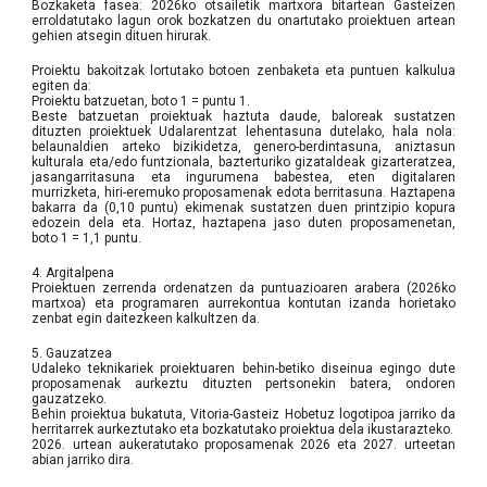
Bozkaketa fasea: 2026ko otsailetik martxora bitartean Gasteizen
erroldatutako lagun orok bozkatzen du onartutako proiektuen artean
gehien atsegin dituen hirurak.
Proiektu bakoitzak lortutako botoen zenbaketa eta puntuen kalkulua
egiten da:
Proiektu batzuetan, boto 1 = puntu 1.
Beste batzuetan proiektuak haztuta daude, baloreak sustatzen
dituzten proiektuek Udalarentzat lehentasuna dutelako, hala nola:
belaunaldien arteko bizikidetza, genero-berdintasuna, aniztasun
kulturala eta/edo funtzionala, bazterturiko gizataldeak gizarteratzea,
jasangarritasuna eta ingurumena babestea, eten digitalaren
murrizketa, hiri-eremuko proposamenak edota berritasuna. Haztapena
bakarra da (0,10 puntu) ekimenak sustatzen duen printzipio kopura
edozein dela eta. Hortaz, haztapena jaso duten proposamenetan,
boto 1 = 1,1 puntu.
4. Argitalpena
Proiektuen zerrenda ordenatzen da puntuazioaren arabera (2026ko
martxoa) eta programaren aurrekontua kontutan izanda horietako
zenbat egin daitezkeen kalkultzen da.
5. Gauzatzea
Udaleko teknikariek proiektuaren behin-betiko diseinua egingo dute
proposamenak aurkeztu dituzten pertsonekin batera, ondoren
gauzatzeko.
Behin proiektua bukatuta, Vitoria-Gasteiz Hobetuz logotipoa jarriko da
herritarrek aurkeztutako eta bozkatutako proiektua dela ikustarazteko.
2026. urtean aukeratutako proposamenak 2026 eta 2027. urteetan
abian jarriko dira.