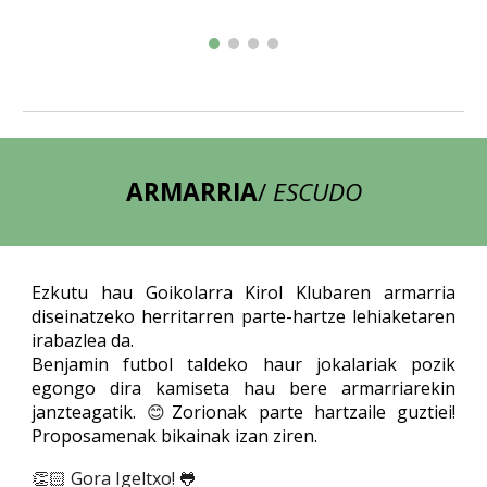
ARMARRIA
/
ESCUDO
Ezkutu hau Goikolarra Kirol Klubaren armarria
diseinatzeko herritarren parte-hartze lehiaketaren
irabazlea da.
Benjamin futbol taldeko haur jokalariak pozik
egongo dira kamiseta hau bere armarriarekin
janzteagatik.
😊
Zorionak parte hartzaile guztiei!
Proposamenak bikainak izan ziren.
👏🏻 Gora Igeltxo! 🐸