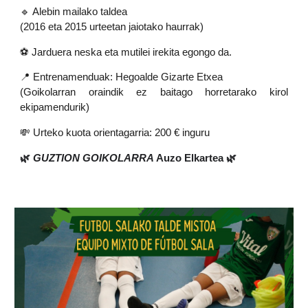
🔹 Alebin mailako taldea
(2016 eta 2015 urteetan jaiotako haurrak)
⚽ Jarduera neska eta mutilei irekita egongo da.
📍 Entrenamenduak: Hegoalde Gizarte Etxea
(Goikolarran oraindik ez baitago horretarako kirol
ekipamendurik)
💸 Urteko kuota orientagarria: 200 € inguru
🌿
GUZTION GOIKOLARRA
Auzo Elkartea 🌿