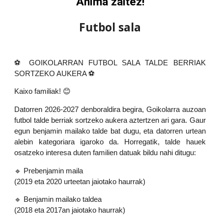
Anima zaitez!
Futbol sala
⚽ GOIKOLARRAN FUTBOL SALA TALDE BERRIAK
SORTZEKO AUKERA ⚽
Kaixo familiak! 😊
Datorren 2026-2027 denboraldira begira, Goikolarra auzoan
futbol talde berriak sortzeko aukera aztertzen ari gara. Gaur
egun benjamin mailako talde bat dugu, eta datorren urtean
alebin kategoriara igaroko da. Horregatik, talde hauek
osatzeko interesa duten familien datuak bildu nahi ditugu:
🔹 Prebenjamin maila
(2019 eta 2020 urteetan jaiotako haurrak)
🔹 Benjamin mailako taldea
(2018 eta 2017an jaiotako haurrak)