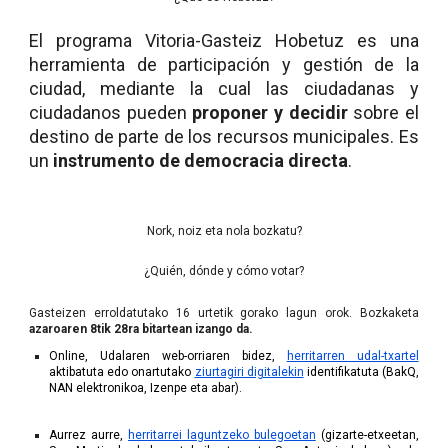
El programa Vitoria-Gasteiz Hobetuz es una
herramienta de participación y gestión de la
ciudad, mediante la cual las ciudadanas y
ciudadanos pueden
proponer y decidir
sobre el
destino de parte de los recursos municipales. Es
un
instrumento de democracia directa
.
Nork, noiz eta nola bozkatu?
¿Quién, dónde y cómo votar?
Gasteizen erroldatutako 16 urtetik gorako lagun orok. Bozkaketa
azaroaren 8tik 28ra bitartean izango da.
Online, Udalaren web-orriaren bidez,
herritarren udal-txartel
aktibatuta edo onartutako
ziurtagiri digitalekin
identifikatuta (BakQ,
NAN elektronikoa, Izenpe eta abar).
Aurrez aurre,
herritarrei laguntzeko bulegoetan
(gizarte-etxeetan,