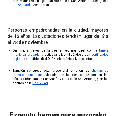
San Martineko bulego teknikoetan eta San Antonio kalean) edo
BIZAN sareko
zentroetan.
---
Personas empadronadas en la ciudad, mayores
de 16 años. Las votaciones tendrán lugar
del 8 a
al 28 de noviembre
.
On line, a través de la página web municipal con la
tarjeta
municipal ciudadana
activada o identificándose con
certificados
digitales
admitidos (BakQ, DNI electrónico, Izenpe, etc).
También se puede votar presencialmente en las
oficinas de
atención ciudadana
, ubicadas en los centros cívicos, en las
oficinas técnicas de San Martín y en la calle San Antonio, y en los
centros de la
Red BIZAN
.
Ezagutu hemen gure auzorako