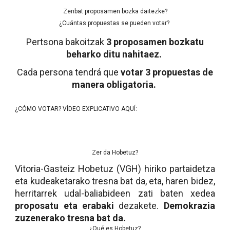
Zenbat proposamen bozka daitezke?
¿Cuántas propuestas se pueden votar?
Pertsona bakoitzak
3 proposamen bozkatu
beharko ditu nahitaez.
Cada persona tendrá que
votar 3 propuestas
de
manera obligatoria.
¿CÓMO VOTAR? VÍDEO EXPLICATIVO AQUÍ:
Zer da Hobetuz?
Vitoria-Gasteiz Hobetuz (VGH) hiriko partaidetza
eta kudeaketarako tresna bat da, eta, haren bidez,
herritarrek udal-baliabideen zati baten xedea
proposatu eta erabaki
dezakete.
Demokrazia
zuzenerako tresna bat da.
¿Qué es Hobetuz?