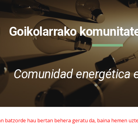
ip to main content
Skip to navigat
Goikolarrako komunitat
Comunidad energética e
batzorde hau bertan behera geratu da, baina hemen uzten