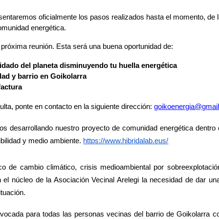
sentaremos oficialmente los pasos realizados hasta el momento, de la 
comunidad energética.
próxima reunión. Esta será una buena oportunidad de:
uidado del planeta disminuyendo tu huella energética
ad y barrio en Goikolarra
factura
lta, ponte en contacto en la siguiente dirección:
goikoenergia@gmai
s desarrollando nuestro proyecto de comunidad energética dentr
ibilidad y medio ambiente.
https://www.hibridalab.eus/
co de cambio climático, crisis medioambiental por sobreexplotaci
 el núcleo de la Asociación Vecinal Arelegi la necesidad de dar un
ituación.
ocada para todas las personas vecinas del barrio de Goikolarra con 