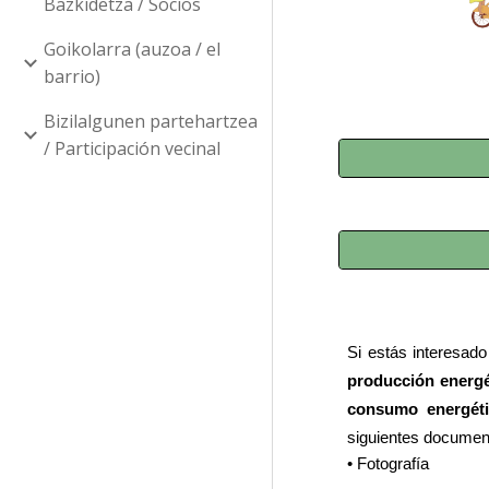
Bazkidetza / Socios
Goikolarra (auzoa / el
barrio)
Bizilalgunen partehartzea
/ Participación vecinal
Si estás interesado
producción energét
consumo energét
siguientes documen
• Fotografía