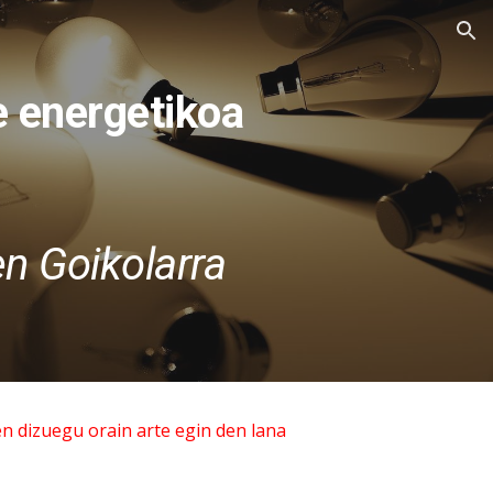
ion
e energetikoa
n Goikolarra
 dizuegu orain arte egin den lana