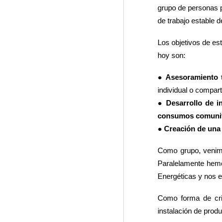
grupo de personas p
de trabajo estable d
Los objetivos de es
hoy son:
●
Asesoramiento t
individual o compart
●
Desarrollo de i
consumos comunit
●
Creación de una
Como grupo, venimo
Paralelamente hemo
Energéticas y nos 
Como forma de cris
instalación de prod