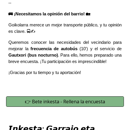
--
🚌 ¡Necesitamos la opinión del barrio! 🏡
Goikolarra merece un mejor transporte público, y tu opinión
es clave. 🚍✍️
Queremos conocer las necesidades del vecindario para
mejorar la
frecuencia de autobús
(10') y el servicio de
Gautxori (bus nocturno)
. Para ello, hemos preparado una
breve encuesta. ¡Tu participación es imprescindible!
¡Gracias por tu tiempo y tu aportación!
👉 Bete inkesta - Rellena la encuesta
𝙄𝙣𝙠𝙚𝙨𝙩𝙖: 𝙂𝙖𝙧𝙧𝙖𝙞𝙤 𝙚𝙩𝙖