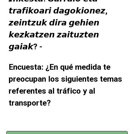
𝙩𝙧𝙖𝙛𝙞𝙠𝙤𝙖𝙧𝙞 𝙙𝙖𝙜𝙤𝙠𝙞𝙤𝙣𝙚𝙯,
𝙯𝙚𝙞𝙣𝙩𝙯𝙪𝙠 𝙙𝙞𝙧𝙖 𝙜𝙚𝙝𝙞𝙚𝙣
𝙠𝙚𝙯𝙠𝙖𝙩𝙯𝙚𝙣 𝙯𝙖𝙞𝙩𝙪𝙯𝙩𝙚𝙣
𝙜𝙖𝙞𝙖𝙠? -
Encuesta: ¿En qué medida te
preocupan los siguientes temas
referentes al tráfico y al
transporte?