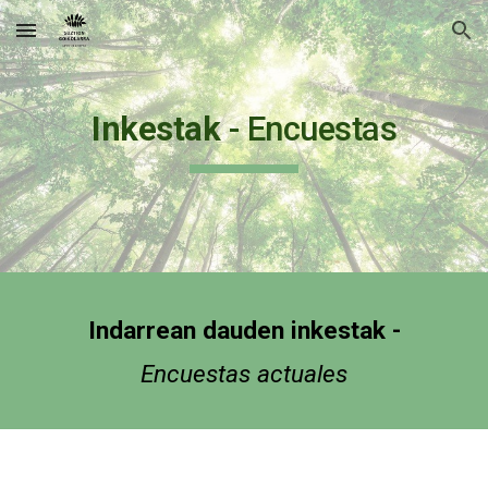
Skip to main content
Skip to navigation
Inkestak
- Encuestas
Indarrean dauden inkestak
-
Encuestas actuales