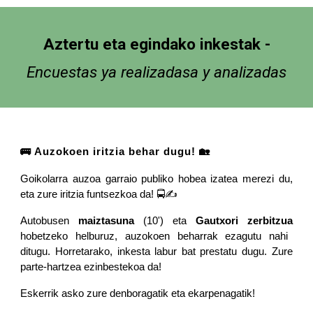
Aztertu eta egindako inkestak -
Encuestas ya realizadasa y analizadas
🚌 Auzokoen iritzia behar dugu! 🏡
Goikolarra auzoa garraio publiko hobea izatea merezi du,
eta zure iritzia funtsezkoa da! 🚍✍️
Autobusen
maiztasuna
(10') eta
Gautxori zerbitzua
hobetzeko helburuz, auzokoen beharrak ezagutu nahi
ditugu. Horretarako, inkesta labur bat prestatu dugu. Zure
parte-hartzea ezinbestekoa da!
Eskerrik asko zure denboragatik eta ekarpenagatik!